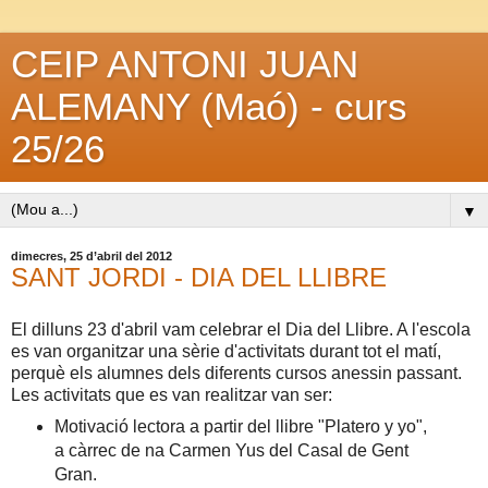
CEIP ANTONI JUAN
ALEMANY (Maó) - curs
25/26
▼
dimecres, 25 d’abril del 2012
SANT JORDI - DIA DEL LLIBRE
El dilluns 23 d'abril vam celebrar el Dia del Llibre. A l'escola
es van organitzar una sèrie d'activitats durant tot el matí,
perquè els alumnes dels diferents cursos anessin passant.
Les activitats que es van realitzar van ser:
Motivació lectora a partir del llibre "Platero y yo",
a càrrec de na Carmen Yus del Casal de Gent
Gran.